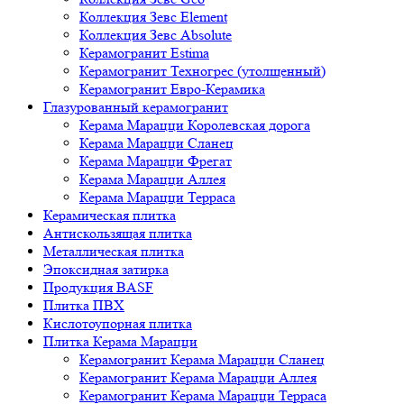
Коллекция Зевс Element
Коллекция Зевс Absolute
Керамогранит Estima
Керамогранит Техногрес (утолщенный)
Керамогранит Евро-Керамика
Глазурованный керамогранит
Керама Марацци Королевская дорога
Керама Марацци Сланец
Керама Марацци Фрегат
Керама Марацци Аллея
Керама Марацци Терраса
Керамическая плитка
Антискользящая плитка
Металлическая плитка
Эпоксидная затирка
Продукция BASF
Плитка ПВХ
Кислотоупорная плитка
Плитка Керама Марацци
Керамогранит Керама Марацци Сланец
Керамогранит Керама Марацци Аллея
Керамогранит Керама Марацци Терраса