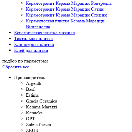
Керамогранит Керама Марацци Роверелла
Керамогранит Керама Марацци Сатин
Керамогранит Керама Марацци Специи
Керамическая плитка Керама Марацци
Вилланелла
Керамическая плитка мозаика
Тактильная плитка
Клинкерная плитка
Клей для плитки
подбор по параметрам
Сбросить все
Производитель
Argelith
Basf
Estima
Gracia Ceramica
Kerama Marazzi
Kerateks
OPT
Zahna fliesen
ZEUS