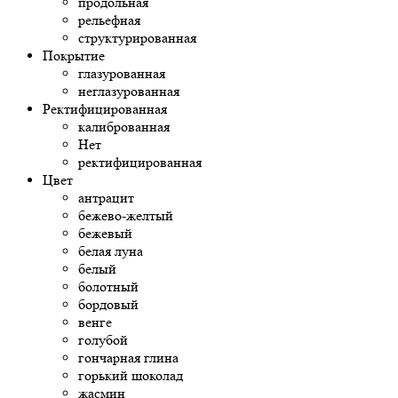
продольная
рельефная
структурированная
Покрытие
глазурованная
неглазурованная
Ректифицированная
калиброванная
Нет
ректифицированная
Цвет
антрацит
бежево-желтый
бежевый
белая луна
белый
болотный
бордовый
венге
голубой
гончарная глина
горький шоколад
жасмин