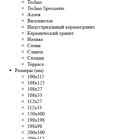
Techno
Techno Spessorato
Аллея
Вилланелла
Индустриальный керамогранит
Керамический гранит
Натива
Сатин
Сланец
Специи
Терраса
Размеры (мм)
100x115
108x125
108х27
108х33
112х27
112х33
150х400
198x198
198x98
200x100
200х112