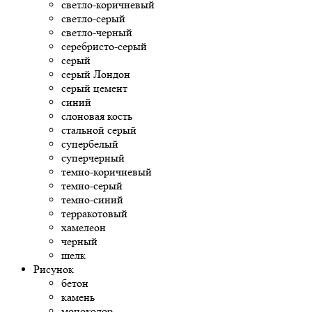
светло-коричневый
светло-серый
светло-черный
серебристо-серый
серый
серый Лондон
серый цемент
синий
слоновая кость
стальной серый
супербелый
суперчерный
темно-коричневый
темно-серый
темно-синий
терракотовый
хамелеон
черный
шелк
Рисунок
бетон
камень
моноколор