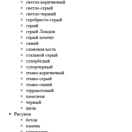
светло-коричневый
светло-серый
светло-черный
серебристо-серый
серый
серый Лондон
серый цемент
синий
слоновая кость
стальной серый
супербелый
суперчерный
темно-коричневый
темно-серый
темно-синий
терракотовый
хамелеон
черный
шелк
Рисунок
бетон
камень
моноколор