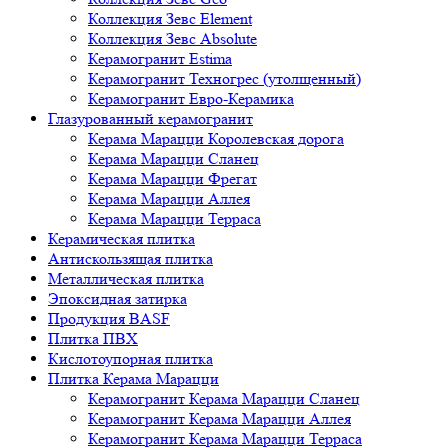
Коллекция Зевс Element
Коллекция Зевс Absolute
Керамогранит Estima
Керамогранит Техногрес (утолщенный)
Керамогранит Евро-Керамика
Глазурованный керамогранит
Керама Марацци Королевская дорога
Керама Марацци Сланец
Керама Марацци Фрегат
Керама Марацци Аллея
Керама Марацци Терраса
Керамическая плитка
Антискользящая плитка
Металлическая плитка
Эпоксидная затирка
Продукция BASF
Плитка ПВХ
Кислотоупорная плитка
Плитка Керама Марацци
Керамогранит Керама Марацци Сланец
Керамогранит Керама Марацци Аллея
Керамогранит Керама Марацци Терраса