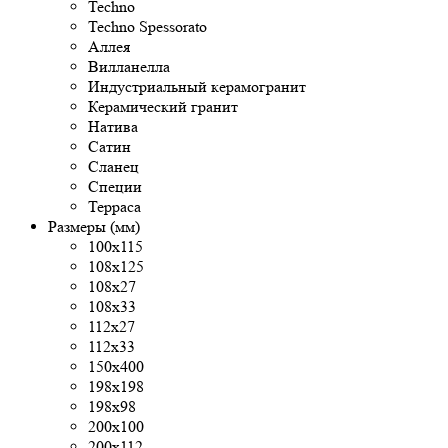
Techno
Techno Spessorato
Аллея
Вилланелла
Индустриальный керамогранит
Керамический гранит
Натива
Сатин
Сланец
Специи
Терраса
Размеры (мм)
100x115
108x125
108х27
108х33
112х27
112х33
150х400
198x198
198x98
200x100
200х112