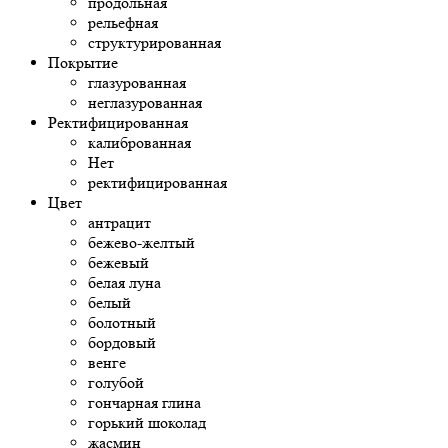
продольная
рельефная
структурированная
Покрытие
глазурованная
неглазурованная
Ректифицированная
калиброванная
Нет
ректифицированная
Цвет
антрацит
бежево-желтый
бежевый
белая луна
белый
болотный
бордовый
венге
голубой
гончарная глина
горький шоколад
жасмин