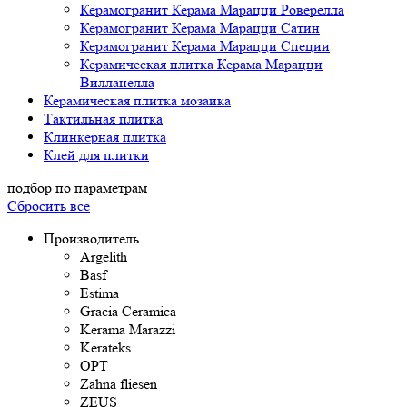
Керамогранит Керама Марацци Роверелла
Керамогранит Керама Марацци Сатин
Керамогранит Керама Марацци Специи
Керамическая плитка Керама Марацци
Вилланелла
Керамическая плитка мозаика
Тактильная плитка
Клинкерная плитка
Клей для плитки
подбор по параметрам
Сбросить все
Производитель
Argelith
Basf
Estima
Gracia Ceramica
Kerama Marazzi
Kerateks
OPT
Zahna fliesen
ZEUS