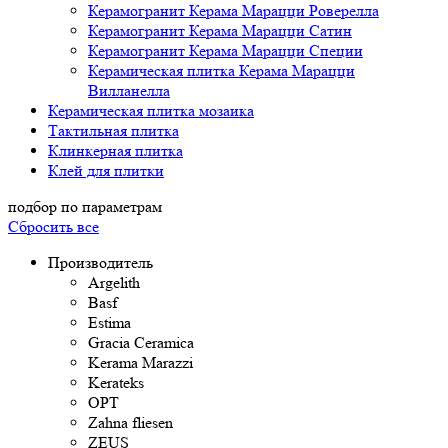
Керамогранит Керама Марацци Роверелла
Керамогранит Керама Марацци Сатин
Керамогранит Керама Марацци Специи
Керамическая плитка Керама Марацци
Вилланелла
Керамическая плитка мозаика
Тактильная плитка
Клинкерная плитка
Клей для плитки
подбор по параметрам
Сбросить все
Производитель
Argelith
Basf
Estima
Gracia Ceramica
Kerama Marazzi
Kerateks
OPT
Zahna fliesen
ZEUS