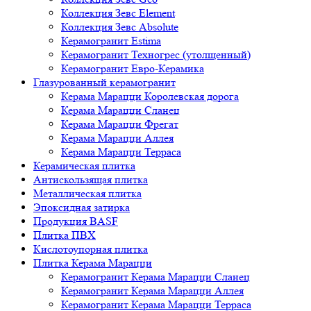
Коллекция Зевс Element
Коллекция Зевс Absolute
Керамогранит Estima
Керамогранит Техногрес (утолщенный)
Керамогранит Евро-Керамика
Глазурованный керамогранит
Керама Марацци Королевская дорога
Керама Марацци Сланец
Керама Марацци Фрегат
Керама Марацци Аллея
Керама Марацци Терраса
Керамическая плитка
Антискользящая плитка
Металлическая плитка
Эпоксидная затирка
Продукция BASF
Плитка ПВХ
Кислотоупорная плитка
Плитка Керама Марацци
Керамогранит Керама Марацци Сланец
Керамогранит Керама Марацци Аллея
Керамогранит Керама Марацци Терраса