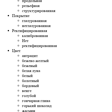
продольная
рельефная
структурированная
Покрытие
глазурованная
неглазурованная
Ректифицированная
калиброванная
Нет
ректифицированная
Цвет
антрацит
бежево-желтый
бежевый
белая луна
белый
болотный
бордовый
венге
голубой
гончарная глина
горький шоколад
жасмин