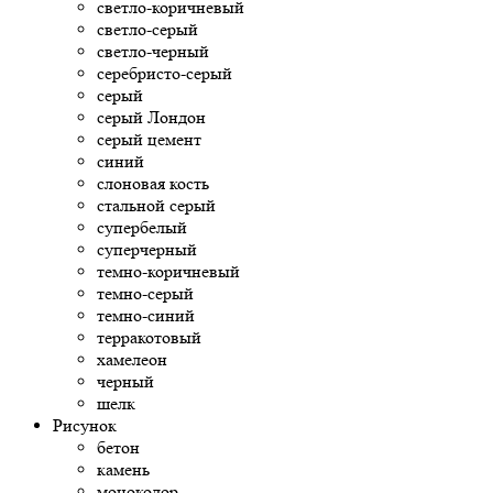
светло-коричневый
светло-серый
светло-черный
серебристо-серый
серый
серый Лондон
серый цемент
синий
слоновая кость
стальной серый
супербелый
суперчерный
темно-коричневый
темно-серый
темно-синий
терракотовый
хамелеон
черный
шелк
Рисунок
бетон
камень
моноколор