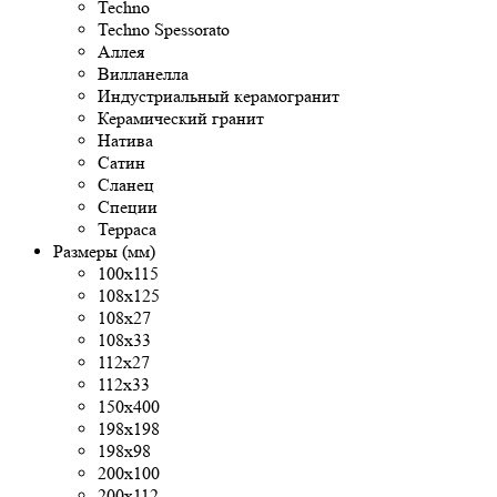
Techno
Techno Spessorato
Аллея
Вилланелла
Индустриальный керамогранит
Керамический гранит
Натива
Сатин
Сланец
Специи
Терраса
Размеры (мм)
100x115
108x125
108х27
108х33
112х27
112х33
150х400
198x198
198x98
200x100
200х112