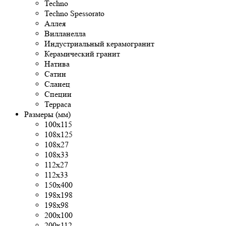
Techno
Techno Spessorato
Аллея
Вилланелла
Индустриальный керамогранит
Керамический гранит
Натива
Сатин
Сланец
Специи
Терраса
Размеры (мм)
100x115
108x125
108х27
108х33
112х27
112х33
150х400
198x198
198x98
200x100
200х112