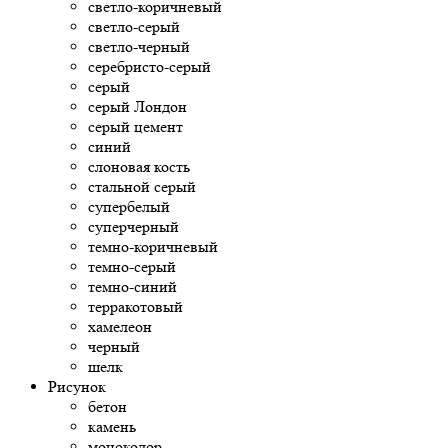
светло-коричневый
светло-серый
светло-черный
серебристо-серый
серый
серый Лондон
серый цемент
синий
слоновая кость
стальной серый
супербелый
суперчерный
темно-коричневый
темно-серый
темно-синий
терракотовый
хамелеон
черный
шелк
Рисунок
бетон
камень
моноколор