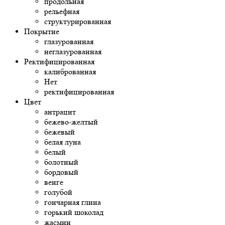
продольная
рельефная
структурированная
Покрытие
глазурованная
неглазурованная
Ректифицированная
калиброванная
Нет
ректифицированная
Цвет
антрацит
бежево-желтый
бежевый
белая луна
белый
болотный
бордовый
венге
голубой
гончарная глина
горький шоколад
жасмин