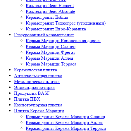
Коллекция Зевс Element
Коллекция Зевс Absolute
Керамогранит Estima
Керамогранит Техногрес (утолщенный)
Керамогранит Евро-Керамика
Глазурованный керамогранит
Керама Марацци Королевская дорога
Керама Марацци Сланец
Керама Марацци Фрегат
Керама Марацци Аллея
Керама Марацци Терраса
Керамическая плитка
Антискользящая плитка
Металлическая плитка
Эпоксидная затирка
Продукция BASF
Плитка ПВХ
Кислотоупорная плитка
Плитка Керама Марацци
Керамогранит Керама Марацци Сланец
Керамогранит Керама Марацци Аллея
Керамогранит Керама Марацци Терраса