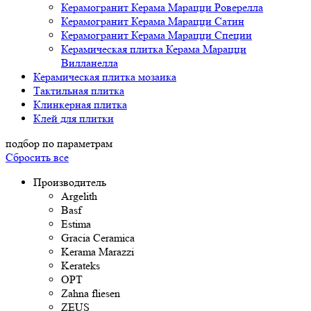
Керамогранит Керама Марацци Роверелла
Керамогранит Керама Марацци Сатин
Керамогранит Керама Марацци Специи
Керамическая плитка Керама Марацци
Вилланелла
Керамическая плитка мозаика
Тактильная плитка
Клинкерная плитка
Клей для плитки
подбор по параметрам
Сбросить все
Производитель
Argelith
Basf
Estima
Gracia Ceramica
Kerama Marazzi
Kerateks
OPT
Zahna fliesen
ZEUS