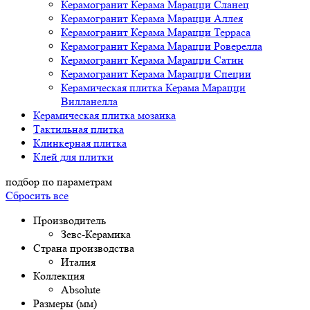
Керамогранит Керама Марацци Сланец
Керамогранит Керама Марацци Аллея
Керамогранит Керама Марацци Терраса
Керамогранит Керама Марацци Роверелла
Керамогранит Керама Марацци Сатин
Керамогранит Керама Марацци Специи
Керамическая плитка Керама Марацци
Вилланелла
Керамическая плитка мозаика
Тактильная плитка
Клинкерная плитка
Клей для плитки
подбор по параметрам
Сбросить все
Производитель
Зевс-Керамика
Страна производства
Италия
Коллекция
Absolute
Размеры (мм)