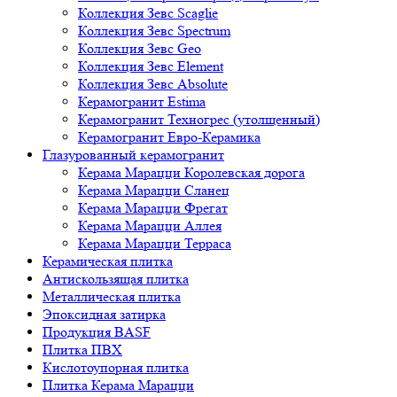
Коллекция Зевс Scaglie
Коллекция Зевс Spectrum
Коллекция Зевс Geo
Коллекция Зевс Element
Коллекция Зевс Absolute
Керамогранит Estima
Керамогранит Техногрес (утолщенный)
Керамогранит Евро-Керамика
Глазурованный керамогранит
Керама Марацци Королевская дорога
Керама Марацци Сланец
Керама Марацци Фрегат
Керама Марацци Аллея
Керама Марацци Терраса
Керамическая плитка
Антискользящая плитка
Металлическая плитка
Эпоксидная затирка
Продукция BASF
Плитка ПВХ
Кислотоупорная плитка
Плитка Керама Марацци