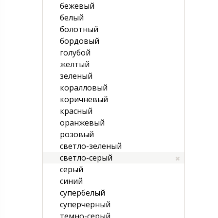
бежевый
белый
болотный
бордовый
голубой
желтый
зеленый
коралловый
коричневый
красный
оранжевый
розовый
светло-зеленый
светло-серый
серый
синий
супербелый
суперчерный
темно-серый