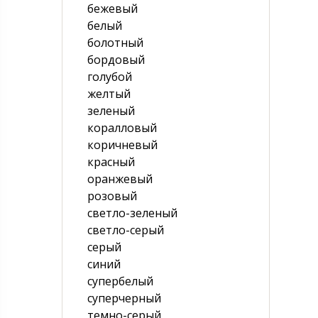
бежевый
белый
болотный
бордовый
голубой
желтый
зеленый
коралловый
коричневый
красный
оранжевый
розовый
светло-зеленый
светло-серый
серый
синий
супербелый
суперчерный
темно-серый