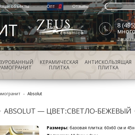
Наши объекты
Опт
Отзывы
ИТ
8 (495
мног
Заказат
АЗУРОВАННЫЙ
КЕРАМИЧЕСКАЯ
АНТИСКОЛЬЗЯЩАЯ
РАМОГРАНИТ
ПЛИТКА
ПЛИТКА
амогранит
-
Absolut
ABSOLUT — ЦВЕТ:СВЕТЛО-БЕЖЕВЫЙ
Размеры:
базовая плитка: 60х60 см и 45х