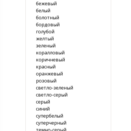
бежевый
белый
болотный
бордовый
голубой
желтый
зеленый
коралловый
коричневый
красный
оранжевый
розовый
светло-зеленый
светло-серый
серый
синий
супербелый
суперчерный
темно-серый