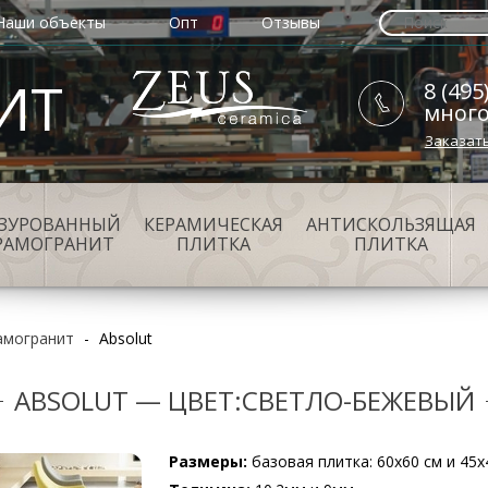
Наши объекты
Опт
Отзывы
ИТ
8 (495
мног
Заказат
АЗУРОВАННЫЙ
КЕРАМИЧЕСКАЯ
АНТИСКОЛЬЗЯЩАЯ
РАМОГРАНИТ
ПЛИТКА
ПЛИТКА
амогранит
-
Absolut
ABSOLUT — ЦВЕТ:СВЕТЛО-БЕЖЕВЫЙ
Размеры:
базовая плитка: 60х60 см и 45х