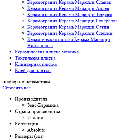
Керамогранит Керама Марацци Сланец
Керамогранит Керама Марацци Аллея
Керамогранит Керама Марацци Терраса
Керамогранит Керама Марацци Роверелла
Керамогранит Керама Марацци Сатин
Керамогранит Керама Марацци Специи
Керамическая плитка Керама Марацци
Вилланелла
Керамическая плитка мозаика
Тактильная плитка
Клинкерная плитка
Клей для плитки
подбор по параметрам
Сбросить все
Производитель
Зевс-Керамика
Страна производства
Италия
Коллекция
Absolute
Размеры (мм)