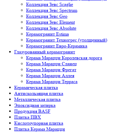
Коллекция Зевс Scaglie
Коллекция Зевс Spectrum
Коллекция Зевс Geo
Коллекция Зевс Element
Коллекция Зевс Absolute
Керамогранит Estima
Керамогранит Техногрес (утолщенный)
Керамогранит Евро-Керамика
Глазурованный керамогранит
Керама Марацци Королевская дорога
Керама Марацци Сланец
Керама Марацци Фрегат
Керама Марацци Аллея
Керама Марацци Терраса
Керамическая плитка
Антискользящая плитка
Металлическая плитка
Эпоксидная затирка
Продукция BASF
Плитка ПВХ
Кислотоупорная плитка
Плитка Керама Марацци