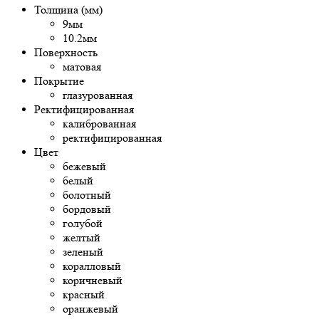
Толщина (мм)
9мм
10.2мм
Поверхность
матовая
Покрытие
глазурованная
Ректифицированная
калиброванная
ректифицированная
Цвет
бежевый
белый
болотный
бордовый
голубой
желтый
зеленый
коралловый
коричневый
красный
оранжевый