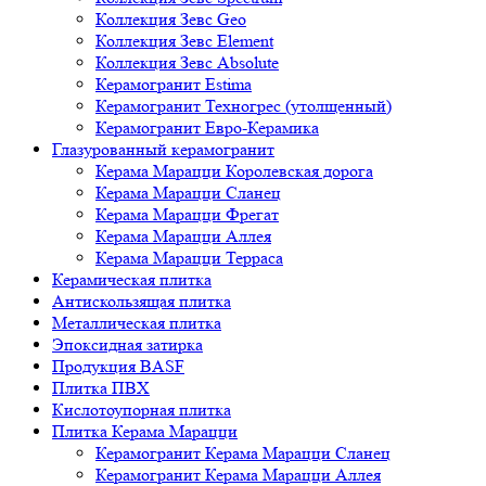
Коллекция Зевс Geo
Коллекция Зевс Element
Коллекция Зевс Absolute
Керамогранит Estima
Керамогранит Техногрес (утолщенный)
Керамогранит Евро-Керамика
Глазурованный керамогранит
Керама Марацци Королевская дорога
Керама Марацци Сланец
Керама Марацци Фрегат
Керама Марацци Аллея
Керама Марацци Терраса
Керамическая плитка
Антискользящая плитка
Металлическая плитка
Эпоксидная затирка
Продукция BASF
Плитка ПВХ
Кислотоупорная плитка
Плитка Керама Марацци
Керамогранит Керама Марацци Сланец
Керамогранит Керама Марацци Аллея