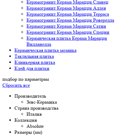
Керамогранит Керама Марацци Сланец
Керамогранит Керама Марацци Аллея
Керамогранит Керама Марацци Терраса
Керамогранит Керама Марацци Роверелла
Керамогранит Керама Марацци Сатин
Керамогранит Керама Марацци Специи
Керамическая плитка Керама Марацци
Вилланелла
Керамическая плитка мозаика
Тактильная плитка
Клинкерная плитка
Клей для плитки
подбор по параметрам
Сбросить все
Производитель
Зевс-Керамика
Страна производства
Италия
Коллекция
Absolute
Размеры (мм)