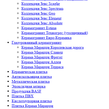
Коллекция Зевс Scaglie
Коллекция Зевс Spectrum
Коллекция Зевс Geo
Коллекция Зевс Element
Коллекция Зевс Absolute
Керамогранит Estima
Керамогранит Техногрес (утолщенный)
Керамогранит Евро-Керамика
Глазурованный керамогранит
Керама Марацци Королевская дорога
Керама Марацци Сланец
Керама Марацци Фрегат
Керама Марацци Аллея
Керама Марацци Терраса
Керамическая плитка
Антискользящая плитка
Металлическая плитка
Эпоксидная затирка
Продукция BASF
Плитка ПВХ
Кислотоупорная плитка
Плитка Керама Марацци