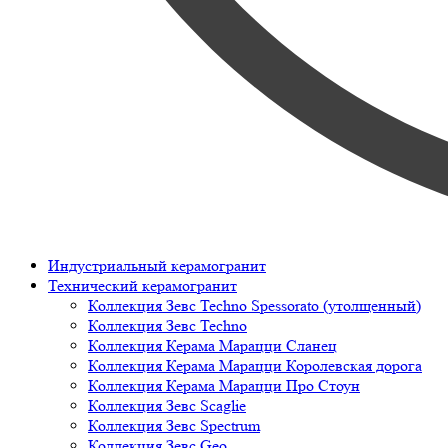
Индустриальный керамогранит
Технический керамогранит
Коллекция Зевс Techno Spessorato (утолщенный)
Коллекция Зевс Techno
Коллекция Керама Марацци Сланец
Коллекция Керама Марацци Королевская дорога
Коллекция Керама Марацци Про Стоун
Коллекция Зевс Scaglie
Коллекция Зевс Spectrum
Коллекция Зевс Geo