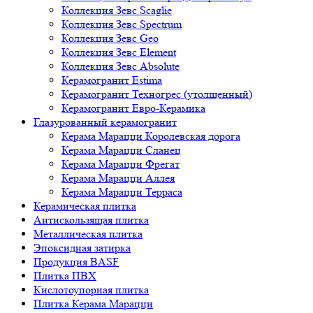
Коллекция Зевс Scaglie
Коллекция Зевс Spectrum
Коллекция Зевс Geo
Коллекция Зевс Element
Коллекция Зевс Absolute
Керамогранит Estima
Керамогранит Техногрес (утолщенный)
Керамогранит Евро-Керамика
Глазурованный керамогранит
Керама Марацци Королевская дорога
Керама Марацци Сланец
Керама Марацци Фрегат
Керама Марацци Аллея
Керама Марацци Терраса
Керамическая плитка
Антискользящая плитка
Металлическая плитка
Эпоксидная затирка
Продукция BASF
Плитка ПВХ
Кислотоупорная плитка
Плитка Керама Марацци