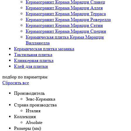
Керамогранит Керама Марацци Сланец
Керамогранит Керама Марацци Аллея
Керамогранит Керама Марацци Терраса
Керамогранит Керама Марацци Роверелла
Керамогранит Керама Марацци Сатин
Керамогранит Керама Марацци Специи
Керамическая плитка Керама Марацци
Вилланелла
Керамическая плитка мозаика
Тактильная плитка
Клинкерная плитка
Клей для плитки
подбор по параметрам
Сбросить все
Производитель
Зевс-Керамика
Страна производства
Италия
Коллекция
Absolute
Размеры (мм)