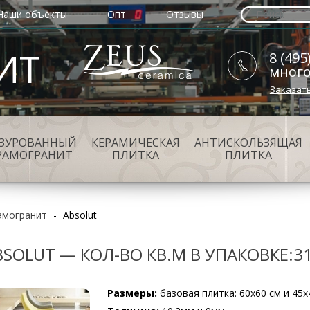
Наши объекты
Опт
Отзывы
ИТ
8 (495
мног
Заказат
АЗУРОВАННЫЙ
КЕРАМИЧЕСКАЯ
АНТИСКОЛЬЗЯЩАЯ
РАМОГРАНИТ
ПЛИТКА
ПЛИТКА
амогранит
-
Absolut
BSOLUT — КОЛ-ВО КВ.М В УПАКОВКЕ:31
Размеры:
базовая плитка: 60х60 см и 45х