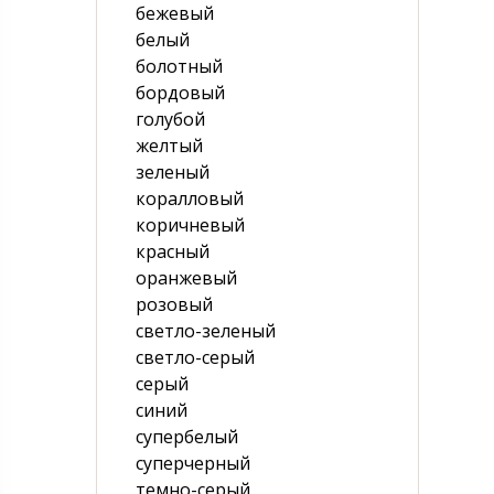
бежевый
белый
болотный
бордовый
голубой
желтый
зеленый
коралловый
коричневый
красный
оранжевый
розовый
светло-зеленый
светло-серый
серый
синий
супербелый
суперчерный
темно-серый