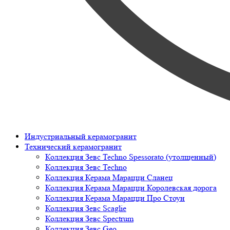
Индустриальный керамогранит
Технический керамогранит
Коллекция Зевс Techno Spessorato (утолщенный)
Коллекция Зевс Techno
Коллекция Керама Марацци Сланец
Коллекция Керама Марацци Королевская дорога
Коллекция Керама Марацци Про Стоун
Коллекция Зевс Scaglie
Коллекция Зевс Spectrum
Коллекция Зевс Geo