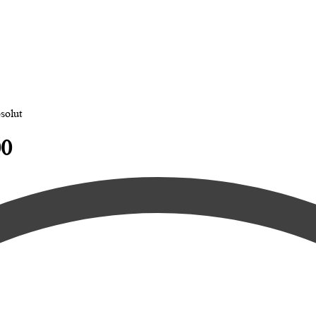
solut
00