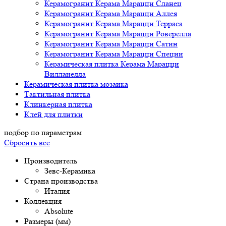
Керамогранит Керама Марацци Сланец
Керамогранит Керама Марацци Аллея
Керамогранит Керама Марацци Терраса
Керамогранит Керама Марацци Роверелла
Керамогранит Керама Марацци Сатин
Керамогранит Керама Марацци Специи
Керамическая плитка Керама Марацци
Вилланелла
Керамическая плитка мозаика
Тактильная плитка
Клинкерная плитка
Клей для плитки
подбор по параметрам
Сбросить все
Производитель
Зевс-Керамика
Страна производства
Италия
Коллекция
Absolute
Размеры (мм)