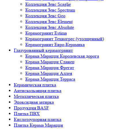
Коллекция Зевс Scaglie
Коллекция Зевс Spectrum
Коллекция Зевс Geo
Коллекция Зевс Element
Коллекция Зевс Absolute
Керамогранит Estima
Керамогранит Техногрес (утолщенный)
Керамогранит Евро-Керамика
Глазурованный керамогранит
Керама Марацци Королевская дорога
Керама Марацци Сланец
Керама Марацци Фрегат
Керама Марацци Аллея
Керама Марацци Терраса
Керамическая плитка
Антискользящая плитка
Металлическая плитка
Эпоксидная затирка
Продукция BASF
Плитка ПВХ
Кислотоупорная плитка
Плитка Керама Марацци