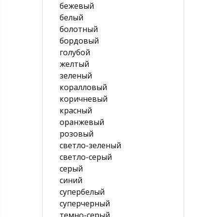
бежевый
белый
болотный
бордовый
голубой
желтый
зеленый
коралловый
коричневый
красный
оранжевый
розовый
светло-зеленый
светло-серый
серый
синий
супербелый
суперчерный
темно-серый