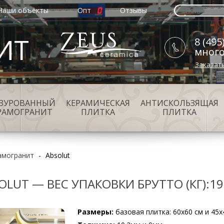
Наши объекты
Опт
Отзывы
ИТ
8 (495
мног
Заказат
АЗУРОВАННЫЙ
КЕРАМИЧЕСКАЯ
АНТИСКОЛЬЗЯЩАЯ
РАМОГРАНИТ
ПЛИТКА
ПЛИТКА
амогранит
-
Absolut
OLUT — ВЕС УПАКОВКИ БРУТТО (КГ):19
Размеры:
базовая плитка: 60х60 см и 45х