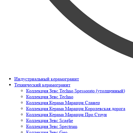
Индустриальный керамогранит
Технический керамогранит
Коллекция Зевс Techno Spessorato (утолщенный)
Коллекция Зевс Techno
Коллекция Керама Марацци Сланец
Коллекция Керама Марацци Королевская дорога
Коллекция Керама Марацци Про Стоун
Коллекция Зевс Scaglie
Коллекция Зевс Spectrum
Коллекция Зевс Geo