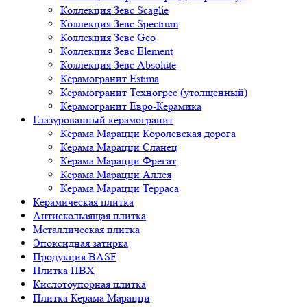
Коллекция Зевс Scaglie
Коллекция Зевс Spectrum
Коллекция Зевс Geo
Коллекция Зевс Element
Коллекция Зевс Absolute
Керамогранит Estima
Керамогранит Техногрес (утолщенный)
Керамогранит Евро-Керамика
Глазурованный керамогранит
Керама Марацци Королевская дорога
Керама Марацци Сланец
Керама Марацци Фрегат
Керама Марацци Аллея
Керама Марацци Терраса
Керамическая плитка
Антискользящая плитка
Металлическая плитка
Эпоксидная затирка
Продукция BASF
Плитка ПВХ
Кислотоупорная плитка
Плитка Керама Марацци