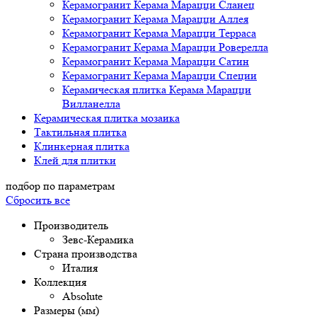
Керамогранит Керама Марацци Сланец
Керамогранит Керама Марацци Аллея
Керамогранит Керама Марацци Терраса
Керамогранит Керама Марацци Роверелла
Керамогранит Керама Марацци Сатин
Керамогранит Керама Марацци Специи
Керамическая плитка Керама Марацци
Вилланелла
Керамическая плитка мозаика
Тактильная плитка
Клинкерная плитка
Клей для плитки
подбор по параметрам
Сбросить все
Производитель
Зевс-Керамика
Страна производства
Италия
Коллекция
Absolute
Размеры (мм)