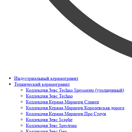
Индустриальный керамогранит
Технический керамогранит
Коллекция Зевс Techno Spessorato (утолщенный)
Коллекция Зевс Techno
Коллекция Керама Марацци Сланец
Коллекция Керама Марацци Королевская дорога
Коллекция Керама Марацци Про Стоун
Коллекция Зевс Scaglie
Коллекция Зевс Spectrum
Коллекция Зевс Geo