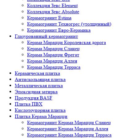
Коллекция Зевс Element
Коллекция Зевс Absolute
Керамогранит Estima
Керамогранит Техногрес (утолщенный)
Керамогранит Евро-Керамика
Глазурованный керамогранит
Керама Марацци Королевская дорога
Керама Марацци Сланец
Керама Марацци Фрегат
Керама Марацци Аллея
Керама Марацци Терраса
Керамическая плитка
Антискользящая плитка
Металлическая плитка
Эпоксидная затирка
Продукция BASF
Плитка ПВХ
Кислотоупорная плитка
Плитка Керама Марацци
Керамогранит Керама Марацци Сланец
Керамогранит Керама Марацци Аллея
Керамогранит Керама Марацци Терраса