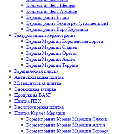
Коллекция Зевс Element
Коллекция Зевс Absolute
Керамогранит Estima
Керамогранит Техногрес (утолщенный)
Керамогранит Евро-Керамика
Глазурованный керамогранит
Керама Марацци Королевская дорога
Керама Марацци Сланец
Керама Марацци Фрегат
Керама Марацци Аллея
Керама Марацци Терраса
Керамическая плитка
Антискользящая плитка
Металлическая плитка
Эпоксидная затирка
Продукция BASF
Плитка ПВХ
Кислотоупорная плитка
Плитка Керама Марацци
Керамогранит Керама Марацци Сланец
Керамогранит Керама Марацци Аллея
Керамогранит Керама Марацци Терраса