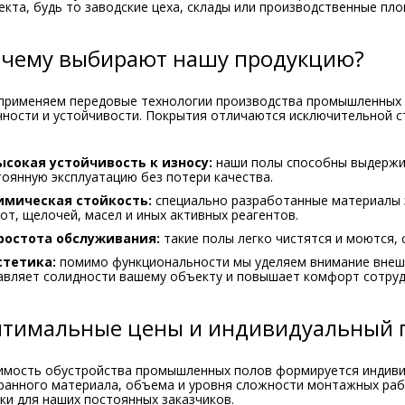
кта, будь то заводские цеха, склады или производственные пло
чему выбирают нашу продукцию?
применяем передовые технологии производства промышленных 
чности и устойчивости. Покрытия отличаются исключительной 
ысокая устойчивость к износу:
наши полы способны выдержив
тоянную эксплуатацию без потери качества.
имическая стойкость:
специально разработанные материалы 
от, щелочей, масел и иных активных реагентов.
ростота обслуживания:
такие полы легко чистятся и моются, 
стетика:
помимо функциональности мы уделяем внимание внеш
авляет солидности вашему объекту и повышает комфорт сотруд
тимальные цены и индивидуальный 
имость обустройства промышленных полов формируется индивид
ранного материала, объема и уровня сложности монтажных рабо
ки для наших постоянных заказчиков.