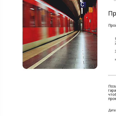
Пр
Про
Поз
гар
чтоб
про
Дата: