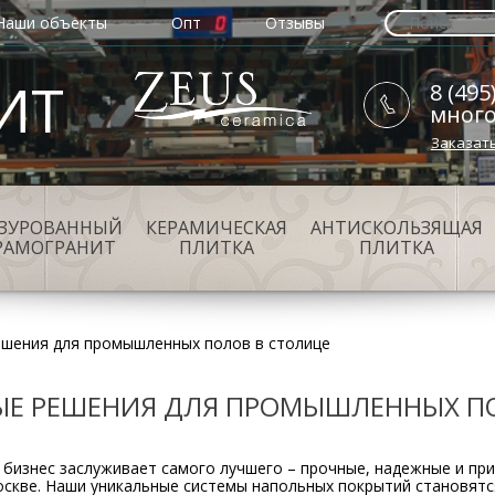
Наши объекты
Опт
Отзывы
ИТ
8 (495
мног
Заказат
АЗУРОВАННЫЙ
КЕРАМИЧЕСКАЯ
АНТИСКОЛЬЗЯЩАЯ
РАМОГРАНИТ
ПЛИТКА
ПЛИТКА
шения для промышленных полов в столице
Е РЕШЕНИЯ ДЛЯ ПРОМЫШЛЕННЫХ ПО
 бизнес заслуживает самого лучшего – прочные, надежные и п
оскве. Наши уникальные системы напольных покрытий становят