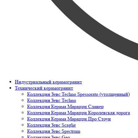
Индустриальный керамогранит
Технический керамогранит
Коллекция Зевс Techno Spessorato (утолщенный)
Коллекция Зевс Techno
Коллекция Керама Марацци Сланец
Коллекция Керама Марацци Королевская дорога
Коллекция Керама Марацци Про Стоун
Коллекция Зевс Scaglie
Коллекция Зевс Spectrum
Коллекция Зевс Geo